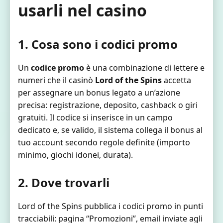
usarli nel casino
1. Cosa sono i codici promo
Un
codice promo
è una combinazione di lettere e
numeri che il casinò
Lord of the Spins
accetta
per assegnare un bonus legato a un’azione
precisa: registrazione, deposito, cashback o giri
gratuiti. Il codice si inserisce in un campo
dedicato e, se valido, il sistema collega il bonus al
tuo account secondo regole definite (importo
minimo, giochi idonei, durata).
2. Dove trovarli
Lord of the Spins pubblica i codici promo in punti
tracciabili: pagina “Promozioni”, email inviate agli