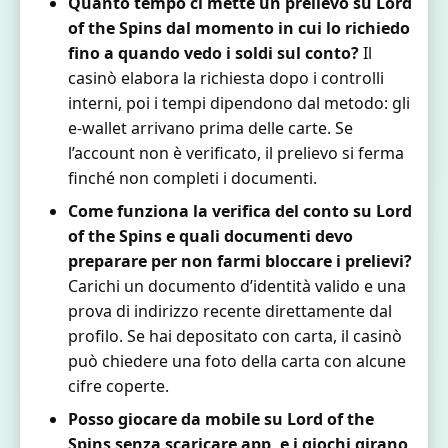
Quanto tempo ci mette un prelievo su Lord
of the Spins dal momento in cui lo richiedo
fino a quando vedo i soldi sul conto?
Il
casinò elabora la richiesta dopo i controlli
interni, poi i tempi dipendono dal metodo: gli
e-wallet arrivano prima delle carte. Se
l’account non è verificato, il prelievo si ferma
finché non completi i documenti.
Come funziona la verifica del conto su Lord
of the Spins e quali documenti devo
preparare per non farmi bloccare i prelievi?
Carichi un documento d’identità valido e una
prova di indirizzo recente direttamente dal
profilo. Se hai depositato con carta, il casinò
può chiedere una foto della carta con alcune
cifre coperte.
Posso giocare da mobile su Lord of the
Spins senza scaricare app, e i giochi girano