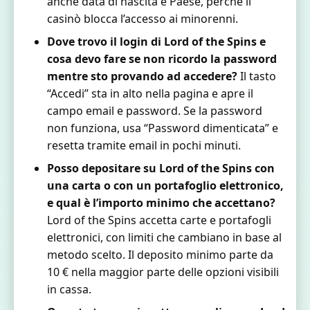
anche data di nascita e Paese, perché il
casinò blocca l’accesso ai minorenni.
Dove trovo il login di Lord of the Spins e
cosa devo fare se non ricordo la password
mentre sto provando ad accedere?
Il tasto
“Accedi” sta in alto nella pagina e apre il
campo email e password. Se la password
non funziona, usa “Password dimenticata” e
resetta tramite email in pochi minuti.
Posso depositare su Lord of the Spins con
una carta o con un portafoglio elettronico,
e qual è l’importo minimo che accettano?
Lord of the Spins accetta carte e portafogli
elettronici, con limiti che cambiano in base al
metodo scelto. Il deposito minimo parte da
10 € nella maggior parte delle opzioni visibili
in cassa.