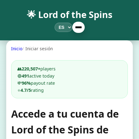
🌟 Lord of the Spins
Inicio
Iniciar sesión
👥
220,507+
players
🟢
491
active today
💸
96%
payout rate
⭐
4.7/5
rating
Accede a tu cuenta de
Lord of the Spins de