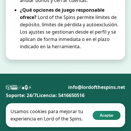
anular bonos y cerrar cuentas.
¿Qué opciones de juego responsable
ofrece?
Lord of the Spins permite límites de
depósito, límites de pérdida y autoexclusión.
Los ajustes se gestionan desde el perfil y se
aplican de forma inmediata o en el plazo
indicado en la herramienta.
🎲
🎰
✅
♠️
🔒
⚡
info@lordofthespins.net
Soporte: 24/7
Licencia: 5416650516
Juega con responsabilidad.
Usamos cookies para mejorar tu
© 2019 -
2026
Lord of the Spins.
Aceptar
experiencia en Lord of the Spins.