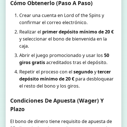
Cómo Obtenerlo (Paso A Paso)
Crear una cuenta en Lord of the Spins y
confirmar el correo electrónico.
Realizar el
primer depósito mínimo de 20 €
y seleccionar el bono de bienvenida en la
caja.
Abrir el juego promocionado y usar los
50
giros gratis
acreditados tras el depósito.
Repetir el proceso con el
segundo
y
tercer
depósito mínimo de 20 €
para desbloquear
el resto del bono y los giros.
Condiciones De Apuesta (Wager) Y
Plazo
El bono de dinero tiene requisito de apuesta de