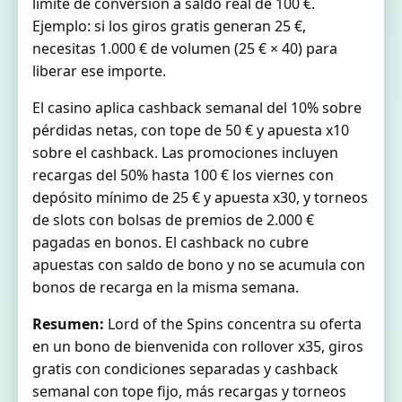
límite de conversión a saldo real de 100 €.
Ejemplo: si los giros gratis generan 25 €,
necesitas 1.000 € de volumen (25 € × 40) para
liberar ese importe.
El casino aplica cashback semanal del 10% sobre
pérdidas netas, con tope de 50 € y apuesta x10
sobre el cashback. Las promociones incluyen
recargas del 50% hasta 100 € los viernes con
depósito mínimo de 25 € y apuesta x30, y torneos
de slots con bolsas de premios de 2.000 €
pagadas en bonos. El cashback no cubre
apuestas con saldo de bono y no se acumula con
bonos de recarga en la misma semana.
Resumen:
Lord of the Spins concentra su oferta
en un bono de bienvenida con rollover x35, giros
gratis con condiciones separadas y cashback
semanal con tope fijo, más recargas y torneos