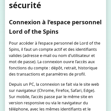
sécurité
Connexion à l’espace personnel
Lord of the Spins
Pour accéder à l’espace personnel de Lord of the
Spins, il faut un compte actif et des identifiants
valides (adresse e-mail ou nom d’utilisateur et
mot de passe). La connexion ouvre l’accès aux
fonctions du compte : dépôt, retrait, historique
des transactions et paramètres de profil.
Depuis un PC, la connexion se fait via le site web
sur navigateur (Chrome, Firefox, Safari, Edge).
Sur mobile, l’accès passe par le même site en
version responsive ou via le navigateur du
téléphone, avec les mêmes identifiants et le