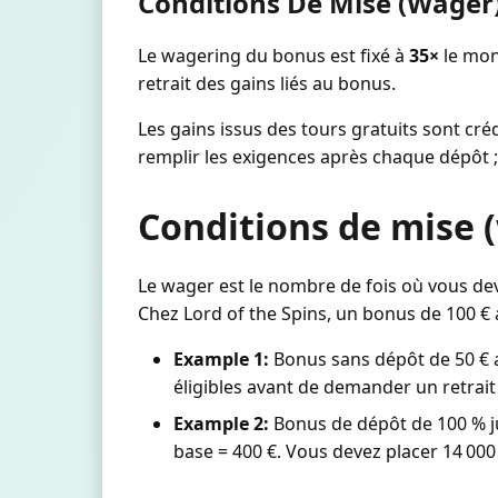
Conditions De Mise (Wager)
Le wagering du bonus est fixé à
35×
le mon
retrait des gains liés au bonus.
Les gains issus des tours gratuits sont c
remplir les exigences après chaque dépôt ; p
Conditions de mise (
Le wager est le nombre de fois où vous dev
Chez Lord of the Spins, un bonus de 100 € 
Example 1:
Bonus sans dépôt de 50 € av
éligibles avant de demander un retrait
Example 2:
Bonus de dépôt de 100 % ju
base = 400 €. Vous devez placer 14 000 