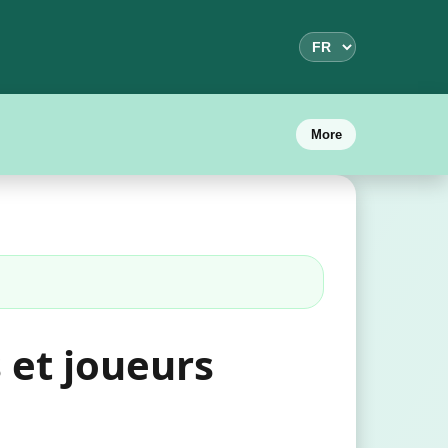
More
 et joueurs