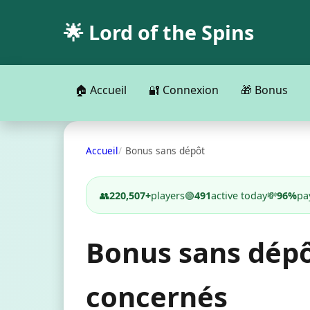
🌟 Lord of the Spins
🏠 Accueil
🔐 Connexion
🎁 Bonus
Accueil
Bonus sans dépôt
👥
220,507+
players
🟢
491
active today
💸
96%
pa
Bonus sans dépôt
concernés