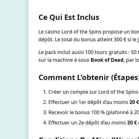
Ce Qui Est Inclus
Le casino Lord of the Spins propose un bonu
dépôt. Le total du bonus atteint 300 € si le
Le pack inclut aussi 100 tours gratuits : 50
sur la machine à sous
Book of Dead
, par 
Comment L’obtenir (Étapes
Créer un compte sur Lord of the Spins 
Effectuer un 1er dépôt d’au moins
20 €
Recevoir le bonus 100 % (plafonné à 20
Effectuer un 2e dépôt d’au moins
20 €