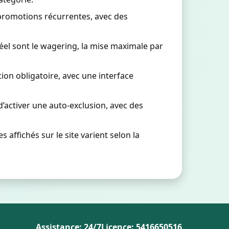
 promotions récurrentes, avec des
réel sont le wagering, la mise maximale par
ion obligatoire, avec une interface
d’activer une auto-exclusion, avec des
s affichés sur le site varient selon la
Assistance: 24/7
Licence: 5416650516