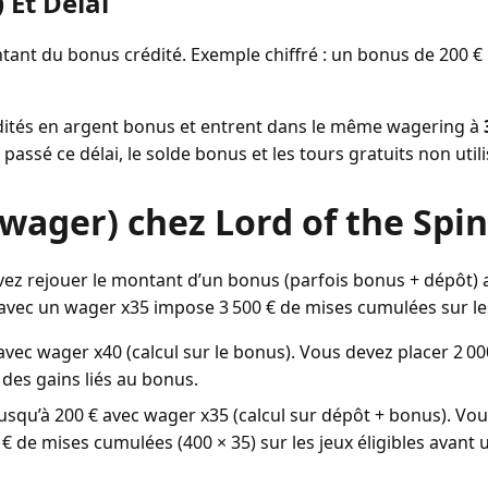
 Et Délai
tant du bonus crédité. Exemple chiffré : un bonus de 200 
rédités en argent bonus et entrent dans le même wagering à
assé ce délai, le solde bonus et les tours gratuits non utili
wager) chez Lord of the Spin
ez rejouer le montant d’un bonus (parfois bonus + dépôt) av
avec un wager x35 impose 3 500 € de mises cumulées sur les 
ec wager x40 (calcul sur le bonus). Vous devez placer 2 000
 des gains liés au bonus.
squ’à 200 € avec wager x35 (calcul sur dépôt + bonus). Vou
€ de mises cumulées (400 × 35) sur les jeux éligibles avant u