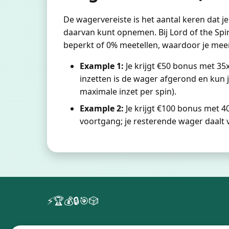
De wagervereiste is het aantal keren dat 
daarvan kunt opnemen. Bij Lord of the Spins 
beperkt of 0% meetellen, waardoor je meer
Example 1:
Je krijgt €50 bonus met 35
inzetten is de wager afgerond en kun 
maximale inzet per spin).
Example 2:
Je krijgt €100 bonus met 40x
voortgang; je resterende wager daalt va
⚡
🏆
💰
🔒
🎯
🎲