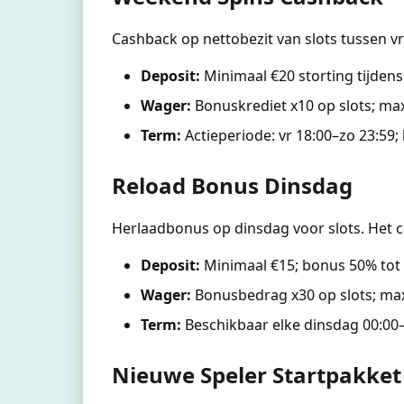
Cashback op nettobezit van slots tussen v
Deposit:
Minimaal €20 storting tijdens
Wager:
Bonuskrediet x10 op slots; maxi
Term:
Actieperiode: vr 18:00–zo 23:59
Reload Bonus Dinsdag
Herlaadbonus op dinsdag voor slots. Het 
Deposit:
Minimaal €15; bonus 50% tot 
Wager:
Bonusbedrag x30 op slots; maxim
Term:
Beschikbaar elke dinsdag 00:00–
Nieuwe Speler Startpakket