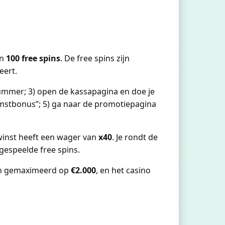
en
100 free spins
. De free spins zijn
eert.
nnummer; 3) open de kassapagina en doe je
komstbonus”; 5) ga naar de promotiepagina
-winst heeft een wager van
x40
. Je rondt de
gespeelde free spins.
ijn gemaximeerd op
€2.000
, en het casino