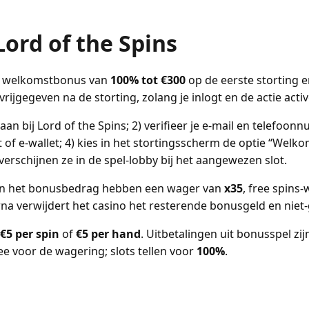
ord of the Spins
en welkomstbonus van
100% tot €300
op de eerste storting 
ijgegeven na de storting, zolang je inlogt en de actie activ
aan bij Lord of the Spins; 2) verifieer je e-mail en telefoo
 of e-wallet; 4) kies in het stortingsscherm de optie “Wel
verschijnen ze in de spel-lobby bij het aangewezen slot.
 en het bonusbedrag hebben een wager van
x35
, free spins
na verwijdert het casino het resterende bonusgeld en niet-
€5 per spin
of
€5 per hand
. Uitbetalingen uit bonusspel z
e voor de wagering; slots tellen voor
100%
.