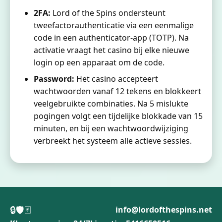
2FA:
Lord of the Spins ondersteunt
tweefactorauthenticatie via een eenmalige
code in een authenticator-app (TOTP). Na
activatie vraagt het casino bij elke nieuwe
login op een apparaat om de code.
Password:
Het casino accepteert
wachtwoorden vanaf 12 tekens en blokkeert
veelgebruikte combinaties. Na 5 mislukte
pogingen volgt een tijdelijke blokkade van 15
minuten, en bij een wachtwoordwijziging
verbreekt het systeem alle actieve sessies.
🔒
🛡️
🃏
info@lordofthespins.net