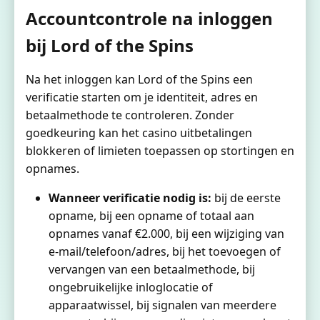
Accountcontrole na inloggen
bij Lord of the Spins
Na het inloggen kan Lord of the Spins een
verificatie starten om je identiteit, adres en
betaalmethode te controleren. Zonder
goedkeuring kan het casino uitbetalingen
blokkeren of limieten toepassen op stortingen en
opnames.
Wanneer verificatie nodig is:
bij de eerste
opname, bij een opname of totaal aan
opnames vanaf €2.000, bij een wijziging van
e-mail/telefoon/adres, bij het toevoegen of
vervangen van een betaalmethode, bij
ongebruikelijke inloglocatie of
apparaatwissel, bij signalen van meerdere