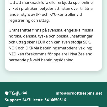
rätt att marknadsföra eller erbjuda spel online,
vilket i praktiken betyder att listan över tillåtna
länder styrs av IP- och KYC-kontroller vid
registrering och uttag.
Gränssnittet finns på svenska, engelska, finska,
norska, danska, tyska och polska. Insättningar
och uttag sker i EUR och kan även stödja SEK,
NOK och DKK via betalningsmetodens växling;
NZD kan förekomma för spelare i Nya Zeeland
beroende på vald betalningslösning.
🛡️
🃏
🔒
💰
✅
🌟
info@lordofthespins.net
Support: 24/7
Licens: 5416650516