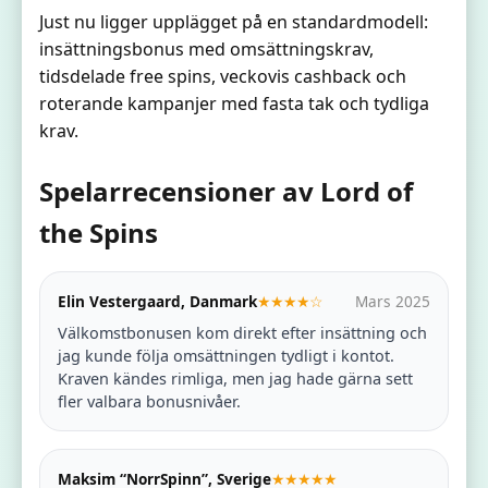
Just nu ligger upplägget på en standardmodell:
insättningsbonus med omsättningskrav,
tidsdelade free spins, veckovis cashback och
roterande kampanjer med fasta tak och tydliga
krav.
Spelarrecensioner av Lord of
the Spins
Elin Vestergaard, Danmark
★★★★☆
Mars 2025
Välkomstbonusen kom direkt efter insättning och
jag kunde följa omsättningen tydligt i kontot.
Kraven kändes rimliga, men jag hade gärna sett
fler valbara bonusnivåer.
Maksim “NorrSpinn”, Sverige
★★★★★