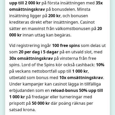
upp till 2 000 kr
på första insättningen med
35x
omsättningskrav
på bonusdelen. Minsta
insättning ligger på
200 kr
, och bonusen
krediteras direkt efter insättningen. Casinot
sätter en maxvinst från välkomstbonusen på
20
000 kr
innan uttag kan begäras.
Vid registrering ingår
100 free spins
som delas ut
som
20 per dag i 5 dagar
på en utvald slot, med
30x omsättningskrav
på vinsterna från free
spins. Lord of the Spins kör också cashback:
10%
på veckans nettobortfall upp till
1 000 kr
,
utbetald som bonus med
10x omsättningskrav
.
Under kampanjer kan casinot lägga in tillfälliga
erbjudanden som en
reload-bonus 50% upp till
1 000 kr
på fredagar eller turneringar med
prispott på
50 000 kr
där poäng räknas per
satsad krona.