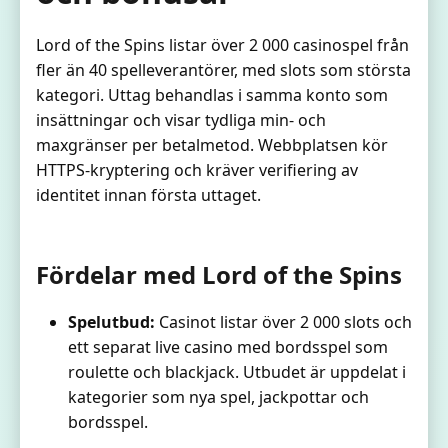
Lord of the Spins listar över 2 000 casinospel från
fler än 40 spelleverantörer, med slots som största
kategori. Uttag behandlas i samma konto som
insättningar och visar tydliga min- och
maxgränser per betalmetod. Webbplatsen kör
HTTPS-kryptering och kräver verifiering av
identitet innan första uttaget.
Fördelar med Lord of the Spins
Spelutbud:
Casinot listar över 2 000 slots och
ett separat live casino med bordsspel som
roulette och blackjack. Utbudet är uppdelat i
kategorier som nya spel, jackpottar och
bordsspel.