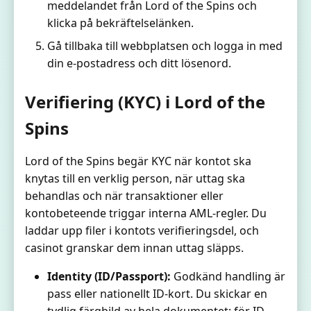
meddelandet från Lord of the Spins och
klicka på bekräftelselänken.
Gå tillbaka till webbplatsen och logga in med
din e-postadress och ditt lösenord.
Verifiering (KYC) i Lord of the
Spins
Lord of the Spins begär KYC när kontot ska
knytas till en verklig person, när uttag ska
behandlas och när transaktioner eller
kontobeteende triggar interna AML-regler. Du
laddar upp filer i kontots verifieringsdel, och
casinot granskar dem innan uttag släpps.
Identity (ID/Passport):
Godkänd handling är
pass eller nationellt ID-kort. Du skickar en
tydlig färgbild av hela dokumentet; för ID-