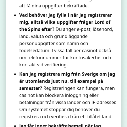
att få dina uppgifter bekräftade.
Vad behöver jag fylla i när jag registrerar
mig, alltså vilka uppgifter frågar Lord of
the Spins efter?
Du anger e-post, lösenord,
land, valuta och grundläggande
personuppgifter som namn och
födelsedatum. I vissa fall ber casinot också
om telefonnummer för kontosäkerhet och
kontakt vid verifiering.
Kan jag registrera mig från Sverige om jag
är utomlands just nu, till exempel på
semester?
Registreringen kan fungera, men
casinot kan blockera inloggning eller
betalningar från vissa länder och IP-adresser.
Om systemet stoppar dig behöver du
registrera och verifiera från ett tillåtet land.
Jag får inget bekräftelsemejl när jag