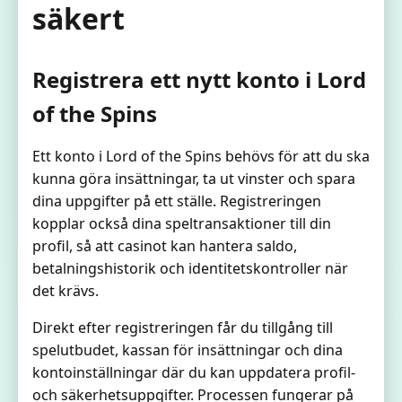
säkert
Registrera ett nytt konto i Lord
of the Spins
Ett konto i Lord of the Spins behövs för att du ska
kunna göra insättningar, ta ut vinster och spara
dina uppgifter på ett ställe. Registreringen
kopplar också dina speltransaktioner till din
profil, så att casinot kan hantera saldo,
betalningshistorik och identitetskontroller när
det krävs.
Direkt efter registreringen får du tillgång till
spelutbudet, kassan för insättningar och dina
kontoinställningar där du kan uppdatera profil-
och säkerhetsuppgifter. Processen fungerar på