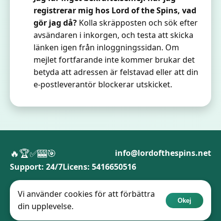
registrerar mig hos Lord of the Spins, vad
gör jag då?
Kolla skräpposten och sök efter
avsändaren i inkorgen, och testa att skicka
länken igen från inloggningssidan. Om
mejlet fortfarande inte kommer brukar det
betyda att adressen är felstavad eller att din
e-postleverantör blockerar utskicket.
🔥
🏆
✅
🎰
🎯
info@lordofthespins.net
Support: 24/7
Licens: 5416650516
Spela ansvarsfullt
Vi använder cookies för att förbättra
© 2019 -
2026
Lord of the Spins.
Okej
din upplevelse.