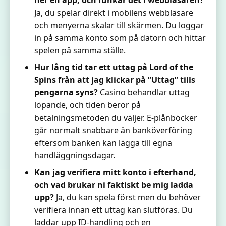
Ja, du spelar direkt i mobilens webbläsare
och menyerna skalar till skärmen. Du loggar
in på samma konto som på datorn och hittar
spelen på samma ställe.
Hur lång tid tar ett uttag på Lord of the
Spins från att jag klickar på ”Uttag” tills
pengarna syns?
Casino behandlar uttag
löpande, och tiden beror på
betalningsmetoden du väljer. E-plånböcker
går normalt snabbare än banköverföring
eftersom banken kan lägga till egna
handläggningsdagar.
Kan jag verifiera mitt konto i efterhand,
och vad brukar ni faktiskt be mig ladda
upp?
Ja, du kan spela först men du behöver
verifiera innan ett uttag kan slutföras. Du
laddar upp ID-handling och en