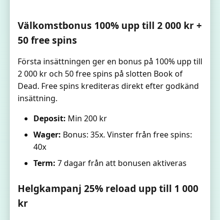
Välkomstbonus 100% upp till 2 000 kr +
50 free spins
Första insättningen ger en bonus på 100% upp till
2 000 kr och 50 free spins på slotten Book of
Dead. Free spins krediteras direkt efter godkänd
insättning.
Deposit:
Min 200 kr
Wager:
Bonus: 35x. Vinster från free spins:
40x
Term:
7 dagar från att bonusen aktiveras
Helgkampanj 25% reload upp till 1 000
kr