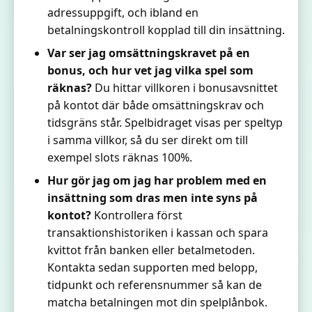
adressuppgift, och ibland en
betalningskontroll kopplad till din insättning.
Var ser jag omsättningskravet på en
bonus, och hur vet jag vilka spel som
räknas?
Du hittar villkoren i bonusavsnittet
på kontot där både omsättningskrav och
tidsgräns står. Spelbidraget visas per speltyp
i samma villkor, så du ser direkt om till
exempel slots räknas 100%.
Hur gör jag om jag har problem med en
insättning som dras men inte syns på
kontot?
Kontrollera först
transaktionshistoriken i kassan och spara
kvittot från banken eller betalmetoden.
Kontakta sedan supporten med belopp,
tidpunkt och referensnummer så kan de
matcha betalningen mot din spelplånbok.