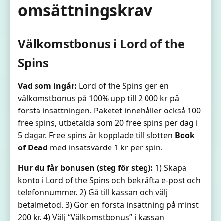
omsättningskrav
Välkomstbonus i Lord of the
Spins
Vad som ingår:
Lord of the Spins ger en
välkomstbonus på 100% upp till 2 000 kr på
första insättningen. Paketet innehåller också 100
free spins, utbetalda som 20 free spins per dag i
5 dagar. Free spins är kopplade till slotten
Book
of Dead
med insatsvärde 1 kr per spin.
Hur du får bonusen (steg för steg):
1) Skapa
konto i Lord of the Spins och bekräfta e-post och
telefonnummer. 2) Gå till kassan och välj
betalmetod. 3) Gör en första insättning på minst
200 kr. 4) Välj “Välkomstbonus” i kassan