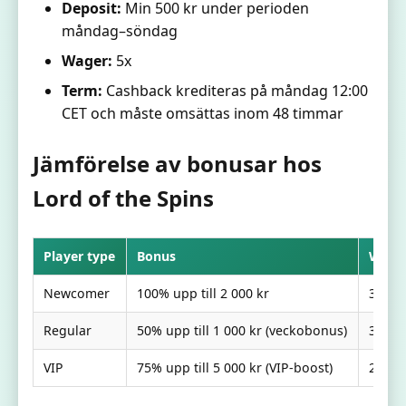
Deposit:
Min 500 kr under perioden
måndag–söndag
Wager:
5x
Term:
Cashback krediteras på måndag 12:00
CET och måste omsättas inom 48 timmar
Jämförelse av bonusar hos
Lord of the Spins
Player type
Bonus
Wage
Newcomer
100% upp till 2 000 kr
35x b
Regular
50% upp till 1 000 kr (veckobonus)
30x b
VIP
75% upp till 5 000 kr (VIP-boost)
25x b